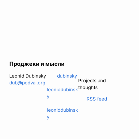
Проджеки и мысли
Leonid Dubinsky
dubinsky
Projects and
dub@podval.org
thoughts
leoniddubinsk
y
RSS feed
leoniddubinsk
y