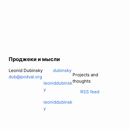
Проджеки и мысли
Leonid Dubinsky
dubinsky
Projects and
dub@podval.org
thoughts
leoniddubinsk
y
RSS feed
leoniddubinsk
y