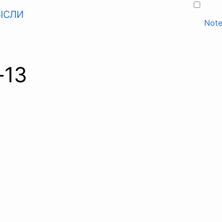
ысли
Note
-13