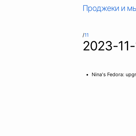
Проджеки и м
/
11
2023-11-
Nina's Fedora: upg