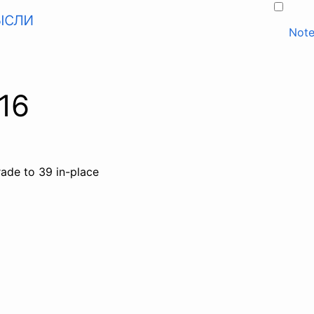
ысли
Note
16
rade to 39 in-place