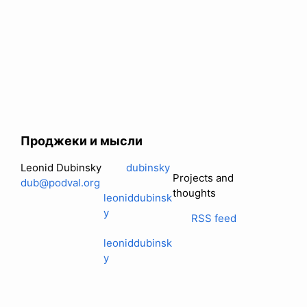
Проджеки и мысли
Leonid Dubinsky
dubinsky
Projects and
dub@podval.org
thoughts
leoniddubinsk
y
RSS feed
leoniddubinsk
y