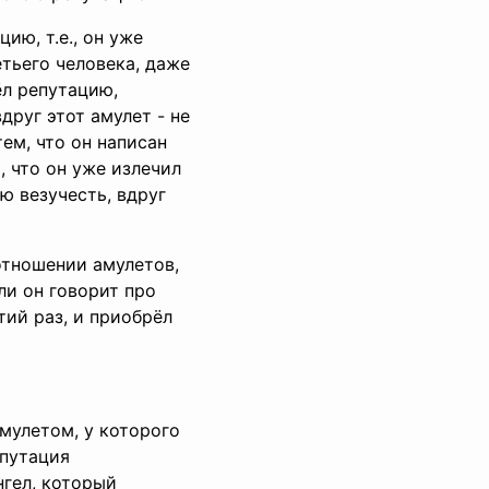
ию, т.е., он уже
етьего человека, даже
ёл репутацию,
друг этот амулет - не
тем, что он написан
, что он уже излечил
ою везучесть, вдруг
 отношении амулетов,
ли он говорит про
тий раз, и приобрёл
амулетом, у которого
епутация
ангел, который