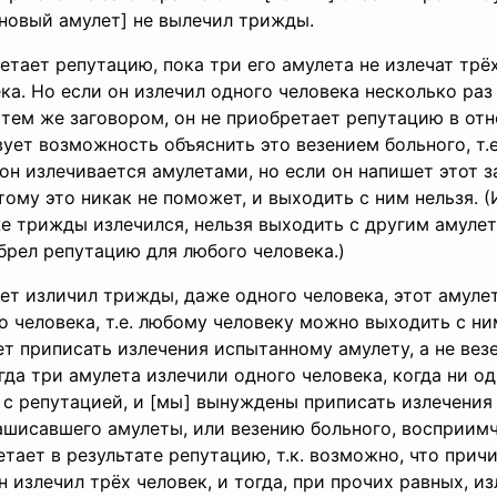
т новый амулет] не вылечил трижды.
етает репутацию, пока три его амулета не излечат трё
ка. Но если он излечил одного человека несколько ра
 тем же заговором, он не приобретает репутацию в от
вует возможность объяснить это везением больного, т.е.
 он излечивается амулетами, но если он напишет этот з
тому это никак не поможет, и выходить с ним нельзя. 
е трижды излечился, нельзя выходить с другим амулет
брел репутацию для любого человека.)
ет изличил трижды, даже одного человека, этот амуле
 человека, т.е. любому человеку можно выходить с ним 
т приписать излечения испытанному амулету, а не везе
огда три амулета излечили одного человека, когда ни од
с репутацией, и [мы] вынуждены приписать излечения
ашисавшего амулеты, или везению больного, восприимч
етает в результате репутацию, т.к. возможно, что причи
н излечил трёх человек, и тогда, при прочих равных, из