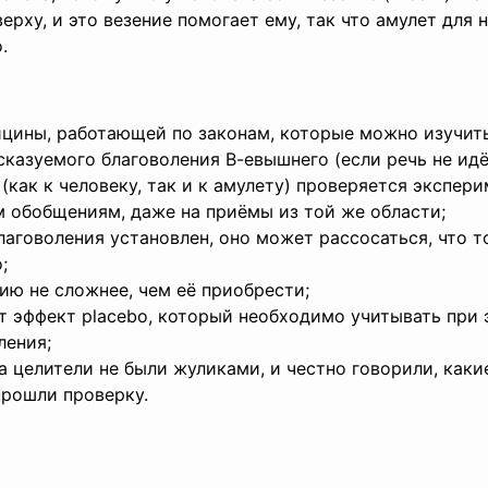
рху, и это везение помогает ему, так что амулет для н
.
ицины, работающей по законам, которые можно изучить,
едсказуемого благоволения В-евышнего (если речь не ид
(как к человеку, так и к амулету) проверяется экспери
 обобщениям, даже на приёмы из той же области;
лаговоления установлен, оно может рассосаться, что 
;
ию не сложнее, чем её приобрести;
т эффект placebo, который необходимо учитывать при
ления;
а целители не были жуликами, и честно говорили, каки
прошли проверку.