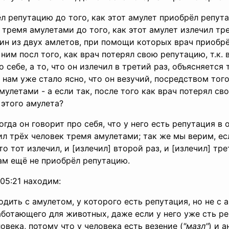
л репутацию до того, как этот амулет приобрёл репутац
 тремя амулетами до того, как этот амулет излечил тр
дин из двух амлетов, при помощи которых врач приобр
ним посл того, как врач потерял свою репутацию, т.к. в
 себе, а то, что он излечил в третий раз, объясняется 
 нам уже стало ясно, что он везучий, посредством того
мулетами - а если так, после того как врач потерял св
 этого амулета?
огда он говорит про себя, что у него есть репутация в
ечил трёх человек тремя амулетами; так же мы верим, ес
о тот излечил, и [излечил] второй раз, и [излечил] тре
ам ещё не приобрёл репутацию.
05:21 находим:
ить с амулетом, у которого есть репутация, но не с 
аботающего для животных, даже если у него уже сть р
века, потому что у человека есть везение (
"мазл"
) и 