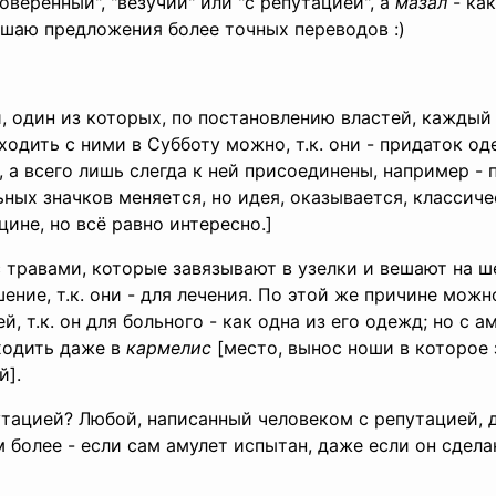
оверенный", "везучий" или "с репутацией", а
мазал
- как
шаю предложения более точных переводов :)
, один из которых, по постановлению властей, каждый
ходить с ними в Субботу можно, т.к. они - придаток о
 а всего лишь слегда к ней присоединены, например - п
ных значков меняется, но идея, оказывается, классичес
ине, но всё равно интересно.]
травами, которые завязывают в узелки и вешают на ше
шение, т.к. они - для лечения. По этой же причине мож
, т.к. он для больного - как одна из его одежд; но с а
ходить даже в
кармелис
[место, вынос ноши в которое
й].
утацией? Любой, написанный человеком с репутацией, 
м более - если сам амулет испытан, даже если он сдела