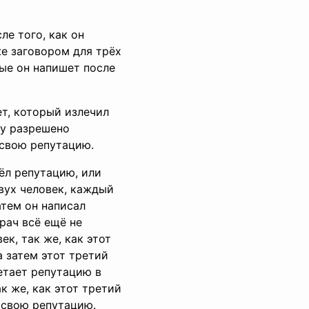
ле того, как он
же заговором для трёх
рые он напишет после
ет, который излечил
ку разрешено
 свою репутацию.
ёл репутацию, или
двух человек, каждый
атем он написал
врач всё ещё не
к, так же, как этот
а затем этот третий
ретает репутацию в
к же, как этот третий
т свою репутацию.