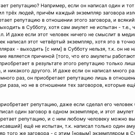
ает репутацию? Например, если он написал один и тот
ил трёх людей, причём каждый экземпляр заговора изл
тает репутацию в отношении этого заговора, и всякий 
ыходить в Субботу, хотя сам амулет не испытан - т.е.,
л. И даже если этот человек ничего не смыслит в медиц
ек написал этот четвёртый экземпляр, хотя это в точно
лярах - выходить [с ним] в Субботу нельзя, т.к. он не 
ние является причиной [того, что его амулеты работают
приобретает в результате этого репутацию только лиш
, и никакого другого. И даже если он написал много ра
много раз, он приобретает репутацию лишь в отношени
ри раза, но не в отношении тех заговоров, которые ещ
приобретает репутацию, даже если сделал его человек
писал один заговор в одном экземпляре, и этот амуле
бретает репутацию, и с ним любому человеку можно вы
писавший] ещё не испытан, т.к. написал только один аму
р того же заговора - с этим [новым] экземпляром в 