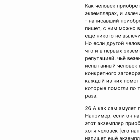
Как человек приобрет
экземплярах, и излеч
- написавший приобре
пишет, с ним можно в
ещё никого не вылечи
Но если другой челов
что и в первых экземп
репутацией, чьё везе
испытанный человек 
конкретного заговора
каждый из них помог 
которые помогли по т
раза.
26 А как сам амулет 
Например, если он на
этот экземпляр прио
хотя человек [его на
напишет ещё экземпля