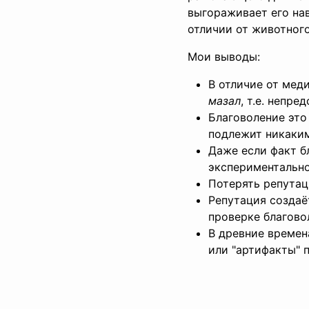
выгораживает его наве
отличии от животного
Мои выводы:
В отличие от мед
мазал
, т.е. непр
Благоволение это 
подлежит никаким
Даже если факт б
экспериментально
Потерять репутац
Репутация создаё
проверке благово
В древние времен
или "артифакты" 