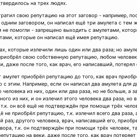
одтвердилось на трех людях.
тратил свою репутацию на этот заговор - например, пос
 одним заговором, он написал ещё три амулета с тем 
м не помогли - запрещено выходить с амулетами, кото
етами, которые он написал ещё имея репутацию.
ах, которые излечили лишь один или два раза; но амул
н приобрёл свою собственную репутацию, любом челове
и, даже после того, как врач, его написавший, потерял
т амулет приобрёл репутацию до того, как врач приобр
 с этим. Например, если он написал два амулета для 
 человека из них, один или два раза, но не больше, а з
ого из них, и он излечил этого человека два раза, но 
т.к. он всё ещё не подтверждён при помощи трёх челове
ё не приобрёл репутацию, т.к. излечил всего два раза, 
й раз, другого человека, врач, написавший его, приоб
вора, т.к. он подтверждён при помощи трёх человек, та
епутацию на веки, даже после того, как врач потеряе