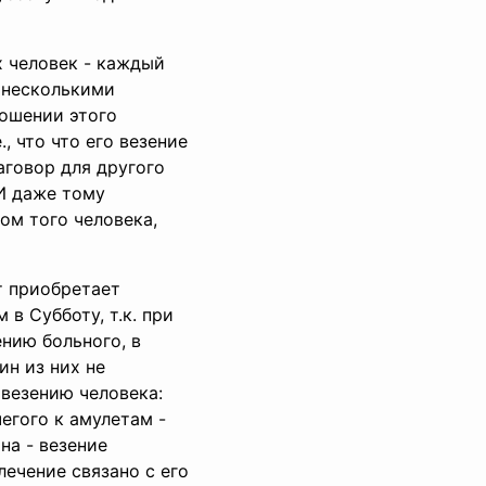
х человек - каждый
з несколькими
ношении этого
, что что его везение
аговор для другого
(И даже тому
ом того человека,
т приобретает
в Субботу, т.к. при
нию больного, в
ин из них не
 везению человека:
егого к амулетам -
на - везение
лечение связано с его