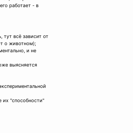
его работает - в
 тут всё зависит от
ёт о животном);
ментально, и не
тоже выясняется
 экспериментальной
е их "способности"