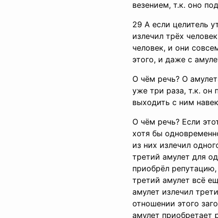
везением, т.к. оно п
29 А если целитель у
излечил трёх человек
человек, и они совсе
этого, и даже с амул
О чём речь? О амулет
уже три раза, т.к. о
выходить с ним навек
О чём речь? Если это
хотя бы одновременно
из них излечил одного
третий амулет для одн
приобрёл репутацию, 
третий амулет всё ещ
амулет излечил трети
отношении этого заго
амулет приобретает р