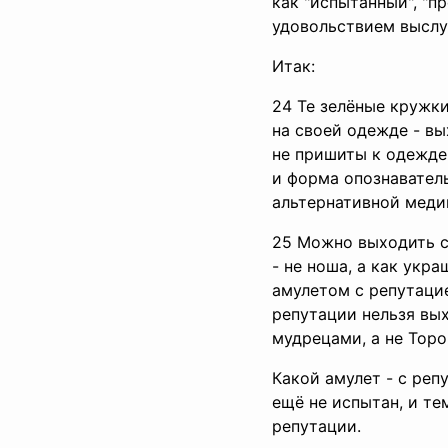
как "испытанный", "пр
удовольствием выслу
Итак:
24 Те зелёные кружки
на своей одежде - вы
не пришиты к одежде,
и форма опознаватель
альтернативной медиц
25 Можно выходить с 
- не ноша, а как укра
амулетом с репутацией
репутации нельзя вы
мудрецами, а не Торо
Какой амулет - с реп
ещё не испытан, и те
репутации.