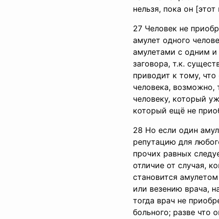
нельзя, пока он [это
27 Человек не приобр
амулет одного челове
амулетами с одним и
заговора, т.к. сущест
приводит к тому, что
человека, возможно, 
человеку, который уж
который ещё не прио
28 Но если один амул
репутацию для любого
прочих равных следуе
отличие от случая, к
становится амулетом 
или везению врача, н
тогда врач не приобр
больного; разве что о