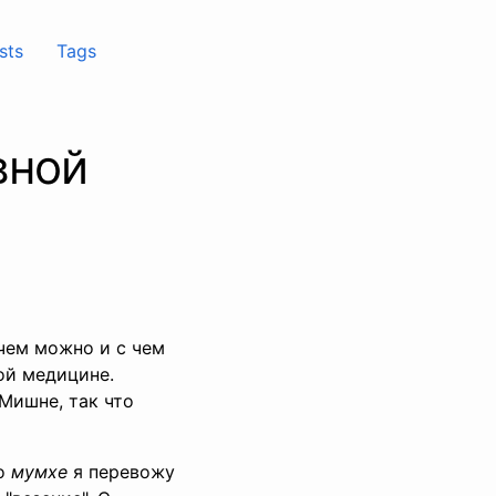
sts
Tags
вной
 чем можно и с чем
ной медицине.
 Мишне, так что
во
мумхе
я перевожу