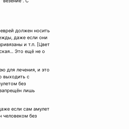
 "везение". С
 еврей должен носить
дежды, даже если они
ривязаны и т.п. [Цвет
кая... Это ещё не о
ю для лечения, и это
но выходить с
мулетом без
 запрещён лишь
даже если сам амулет
н человеком без