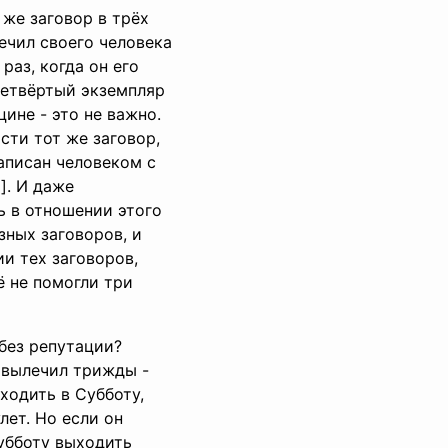
 же заговор в трёх
ечил своего человека
раз, когда он его
 четвёртый экземпляр
ине - это не важно.
сти тот же заговор,
написан человеком с
]. И даже
ь в отношении этого
зных заговоров, и
и тех заговоров,
ё не помогли три
 без репутации?
т вылечил трижды -
ходить в Субботу,
лет. Но если он
Субботу выходить