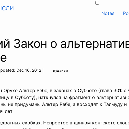
ысли
Notes
Po
й Закон о альтернати
е
pdated:
Dec 16, 2012
|
иудаизм
 Орухе Альтер Ребе, в законах о Субботе (глава 301: с
лицу в Субботу), наткнулся на фрагмент о альтернатив
оны не придуманы Альтер Ребе, а восходят к Талмуду и
ч лет.
вадратных скобках. Непростое в данном контексте сло