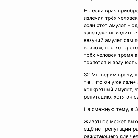
Но если врач приобрё
излечил трёх человек
если этот амулет - о
запещено выходить с 
везучий амулет сам по
врачом, про которого
трёх человек тремя а
теряется и везучесть
32 Мы верим врачу, к
т.е., что он уже изл
конкретный амулет, чт
репутацию, хотя он с
На смежную тему, в 3
Животное может выход
ещё нет репутации р
ражотающего для чело